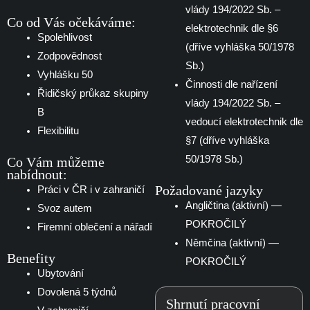
vlády 194/2022 Sb. –
Co od Vás očekáváme:
elektrotechnik dle §6
Spolehlivost
(dříve vyhláška 50/1978
Zodpovědnost
Sb.)
Vyhlášku 50
Činnosti dle nařízení
Řidičský průkaz skupiny
vlády 194/2022 Sb. –
B
vedoucí elektrotechnik dle
Flexibilitu
§7 (dříve vyhláška
50/1978 Sb.)
Co Vám můžeme
nabídnout:
Požadované jazyky
Práci v ČR i v zahraničí
Angličtina (aktivní) —
Svoz autem
POKROČILÝ
Firemní oblečení a nářadí
Němčina (aktivní) —
Benefity
POKROČILÝ
Ubytování
Dovolená 5 týdnů
Shrnutí pracovní