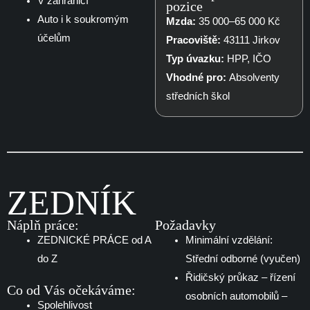
V zahraničí
pozice
Auto i k soukromým
Mzda:
35 000–65 000 Kč
účelům
Pracoviště:
43111 Jirkov
Typ úvazku:
HPP, IČO
Vhodné pro:
Absolventy
středních škol
ZEDNÍK
Náplň práce:
Požadavky
ZEDNICKÉ PRÁCE od A
Minimální vzdělání:
do Z
Střední odborné (vyučen)
Řidičský průkaz – řízení
Co od Vás očekáváme:
osobních automobilů –
Spolehlivost