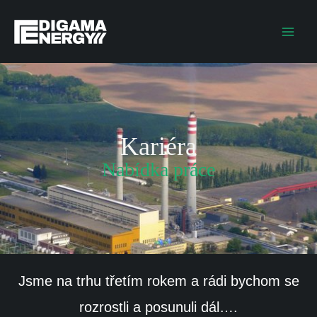
Přeskočit
MAI
na
ME
obsah
Kariéra
Nabídka práce
Jsme na trhu třetím rokem a rádi bychom se
rozrostli a posunuli dál….