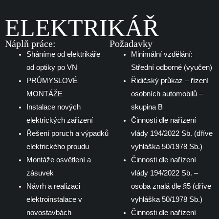
ELEKTRIKÁŘ
Náplň práce:
Požadavky
Sháníme od elektrikáře
Minimální vzdělání:
od optiky po VN
Střední odborné (vyučen)
PRŮMYSLOVÉ
Řidičský průkaz – řízení
MONTÁŽE
osobních automobilů –
Instalace nových
skupina B
elektrických zařízení
Činnosti dle nařízení
Řešení poruch a výpadků
vlády 194/2022 Sb. (dříve
elektrického proudu
vyhláška 50/1978 Sb.)
Montáže osvětlení a
Činnosti dle nařízení
zásuvek
vlády 194/2022 Sb. –
Návrh a realizaci
osoba znalá dle §5 (dříve
elektroinstalace v
vyhláška 50/1978 Sb.)
novostavbách
Činnosti dle nařízení