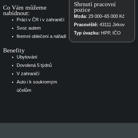
Shrnutí pracovní
Co Vám můžeme
pozice
nabídnout:
Mzda:
29 000–65 000 Kč
Práci v ČR i v zahraničí
Pracoviště:
43111 Jirkov
Svoz autem
Typ úvazku:
HPP, IČO
firemní oblečení a nářadí
Benefity
Ubytování
Dovolená 5 týdnů
V zahraničí
Auto i k soukromým
účelům