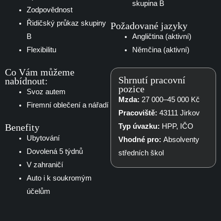
skupina B
Zodpovědnost
Řidičský průkaz skupiny
Požadované jazyky
B
Angličtina (aktivní)
Flexibilitu
Němčina (aktivní)
Co Vám můžeme
Shrnutí pracovní
nabídnout:
pozice
Svoz autem
Mzda:
27 000–45 000 Kč
Firemní oblečení a nářadí
Pracoviště:
43111 Jirkov
Benefity
Typ úvazku:
HPP, IČO
Ubytování
Vhodné pro:
Absolventy
Dovolená 5 týdnů
středních škol
V zahraničí
Auto i k soukromým
účelům